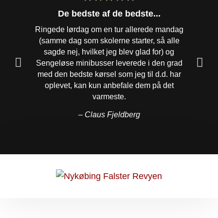
De bedste af de bedste...
Ringede lørdag om en tur allerede mandag
Fantast
(samme dag som skolerne starter, så alle
december
sagde nej, hvilket jeg blev glad for) og
mistede
Sengeløse minibusser leverede i den grad
det utæ
med den bedste kørsel som jeg til d.d. har
fra mit
oplevet, kan kun anbefale dem på det
bleve
varmeste.
– Claus Fjeldberg